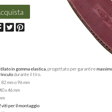
cquista
ilato in gomma elastica
, progettato per garantire
massimo
rinculo
durante il tiro.
:
82 mm o 96 mm
40 x 46 mm
mm
2 viti per il montaggio