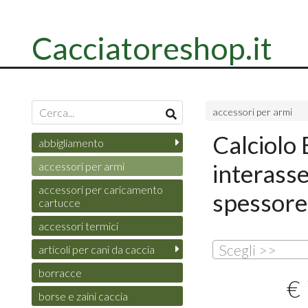
Cacciatoreshop.it
accessori per armi
Calciolo
abbigliamento
interass
accessori per armi
accessori per caricamento
spessore
cartucce
accessori termici
Scegli >>
articoli per cani da caccia
borracce
€
borse e zaini caccia