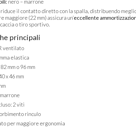
ili:
nero – marrone
riduce il contatto diretto con la spalla, distribuendo megli
re maggiore (22 mm) assicura un’
eccellente ammortizzazio
caccia o tiro sportivo.
he principali
 ventilato
mma elastica
i: 82 mm o 96 mm
40 x 46 mm
 mm
– marrone
uso: 2 viti
orbimento rinculo
ato per maggiore ergonomia