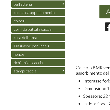
buffetteria
A
caccia da appostamento
coltelli
corni da battuta caccia
cura dell'arma
Dissuasori per uccelli
fionde
richiami da caccia
Calciolo
BMR vent
stampi caccia
assorbimento del 
Interasse fori
Dimensioni:
1
Spessore:
22 
In dotazione: