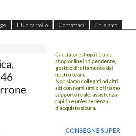
ge
Il tuo carrello
Contattaci
Chi siamo
Cacciatoreshop.it è uno
ica,
shop online indipendente,
gestito direttamente dal
x46
nostro team.
Non siamo collegati ad altri
arrone
siti con nomi simili: offriamo
supporto reale, assistenza
rapida e un’esperienza
d’acquisto sicura
.
CONSEGNE SUPER