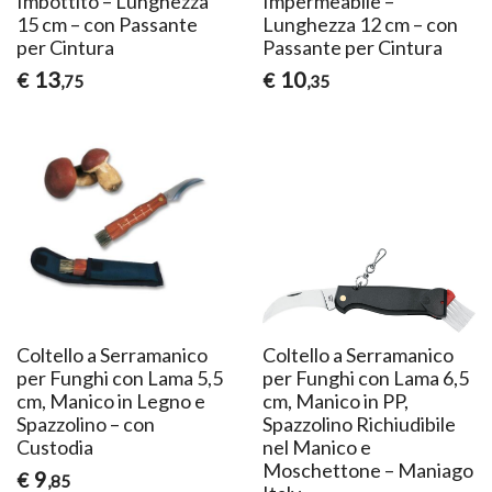
Imbottito – Lunghezza
Impermeabile –
15 cm – con Passante
Lunghezza 12 cm – con
per Cintura
Passante per Cintura
13
10
€
€
,75
,35
Coltello a Serramanico
Coltello a Serramanico
per Funghi con Lama 5,5
per Funghi con Lama 6,5
cm, Manico in Legno e
cm, Manico in PP,
Spazzolino – con
Spazzolino Richiudibile
Custodia
nel Manico e
Moschettone – Maniago
9
€
,85