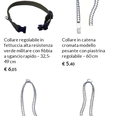
Collare regolabile in
Collare in catena
fettuccia alta resistenza
cromata modello
verde militare con fibbia
pesante con piastrina
a sgancio rapido – 32,5-
regolabile – 60 cm
49 cm
5
€
,40
6
€
,05