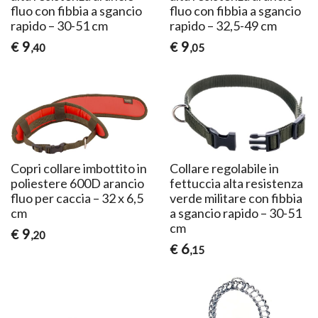
fluo con fibbia a sgancio
fluo con fibbia a sgancio
rapido – 30-51 cm
rapido – 32,5-49 cm
9
9
€
€
,40
,05
Copri collare imbottito in
Collare regolabile in
poliestere 600D arancio
fettuccia alta resistenza
fluo per caccia – 32 x 6,5
verde militare con fibbia
cm
a sgancio rapido – 30-51
cm
9
€
,20
6
€
,15