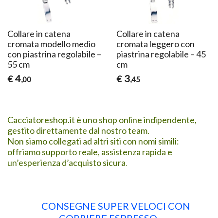
Collare in catena
Collare in catena
cromata modello medio
cromata leggero con
con piastrina regolabile –
piastrina regolabile – 45
55 cm
cm
4
3
€
€
,00
,45
Cacciatoreshop.it è uno shop online indipendente,
gestito direttamente dal nostro team.
Non siamo collegati ad altri siti con nomi simili:
offriamo supporto reale, assistenza rapida e
un’esperienza d’acquisto sicura
.
CONSEGNE SUPER VELOCI CON
CORRIERE ESPRESSO