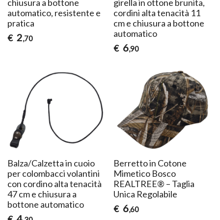
chiusura a bottone
girella in ottone brunita,
automatico, resistente e
cordini alta tenacità 11
pratica
cm e chiusura a bottone
automatico
2
€
,70
6
€
,90
Balza/Calzetta in cuoio
Berretto in Cotone
per colombacci volantini
Mimetico Bosco
con cordino alta tenacità
REALTREE® – Taglia
47 cm e chiusura a
Unica Regolabile
bottone automatico
6
€
,60
4
€
,30