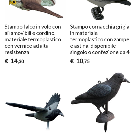
Stampo falco in volo con
Stampo cornacchia grigia
ali amovibili e cordino,
in materiale
materiale termoplastico
termoplastico con zampe
con vernice ad alta
e astina, disponibile
resistenza
singolo o confezione da 4
14
10
€
€
,30
,75