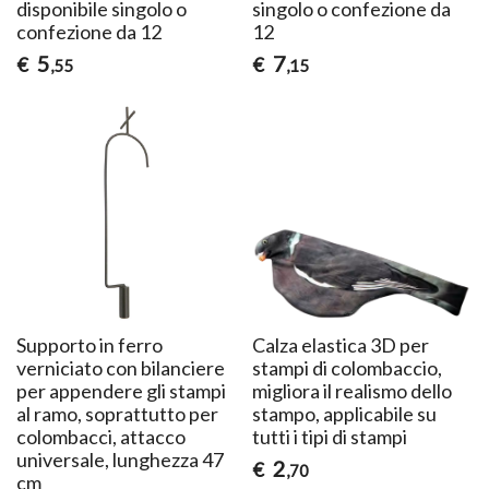
disponibile singolo o
singolo o confezione da
confezione da 12
12
5
7
€
€
,55
,15
Supporto in ferro
Calza elastica 3D per
verniciato con bilanciere
stampi di colombaccio,
per appendere gli stampi
migliora il realismo dello
al ramo, soprattutto per
stampo, applicabile su
colombacci, attacco
tutti i tipi di stampi
universale, lunghezza 47
2
€
,70
cm