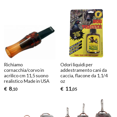
Richiamo
Odori liquidi per
cornacchia/corvo in
addestramento cani da
acrilico cm 11,5 suono
caccia, flacone da 1,1/4
realistico Made in USA
oz
8
11
€
€
,10
,05