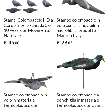
Stampi Colombaccio HD a
Stampo colombaccio in
Corpo Intero – Set da 5 o
volo con ali amovibili in
10 Pezzi con Movimento
microfibra, prodotto
Naturale
Made in Italy
45
28
€
€
,00
,85
Stampo colombaccio in
Stampo colombaccio a
volo in materiale
conchiglia in materiale
termoplastico con
termoplastico con astina,