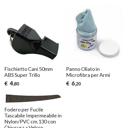
Fischietto Cani 50mm
Panno Oliato in
ABS Super Trillo
Microfibra per Armi
4
6
€
€
,80
,20
Fodero per Fucile
Tascabile Impermeabile in
Nylon/PVC cm.130 con
Chiusura a Velcro