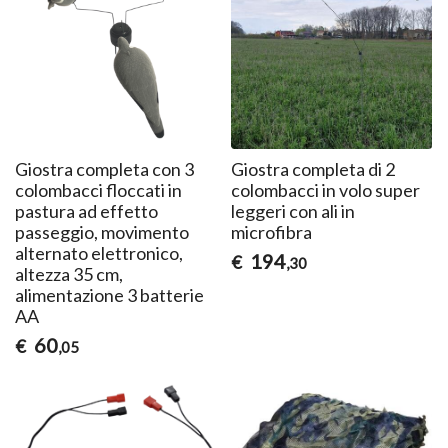
Giostra completa con 3
Giostra completa di 2
colombacci floccati in
colombacci in volo super
pastura ad effetto
leggeri con ali in
passeggio, movimento
microfibra
alternato elettronico,
194
€
,30
altezza 35 cm,
alimentazione 3 batterie
AA
60
€
,05