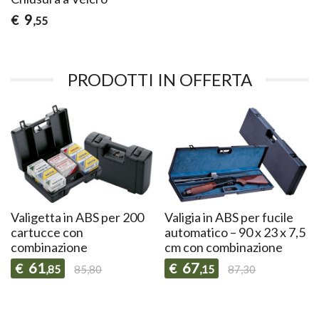
9
€
,55
PRODOTTI IN OFFERTA
Valigetta in ABS per 200
Valigia in ABS per fucile
cartucce con
automatico – 90 x 23 x 7,5
combinazione
cm con combinazione
61
67
€
€
,85
85,80
,15
87,30