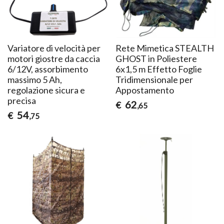
Variatore di velocità per
Rete Mimetica STEALTH
motori giostre da caccia
GHOST in Poliestere
6/12V, assorbimento
6x1,5 m Effetto Foglie
massimo 5 Ah,
Tridimensionale per
regolazione sicura e
Appostamento
precisa
62
€
,65
54
€
,75