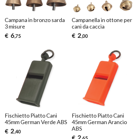
Campana in bronzo sarda
Campanella in ottone per
3 misure
cani da caccia
6
2
€
€
,75
,00
Fischietto Piatto Cani
Fischietto Piatto Cani
45mm German Verde ABS
45mm German Arancio
ABS
2
€
,40
2
€
,65