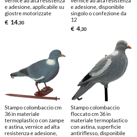
vernice ad alta resistenza
vernice ad alta resistenza
e adesione, applicabile su
e adesione, disponibile
giostre motorizzate
singolo o confezione da
12
14
€
,30
4
€
,30
Stampo colombaccio cm
Stampo colombaccio
36 in materiale
floccato cm 36 in
termoplastico con zampe
materiale termoplastico
e astina, vernice ad alta
con astina, superficie
resistenza e adesione,
antiriflesso, disponibile