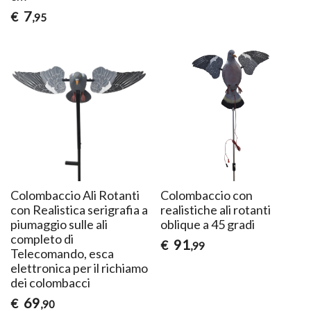
7
€
,95
Colombaccio Ali Rotanti
Colombaccio con
con Realistica serigrafia a
realistiche ali rotanti
piumaggio sulle ali
oblique a 45 gradi
completo di
91
€
,99
Telecomando, esca
elettronica per il richiamo
dei colombacci
69
€
,90