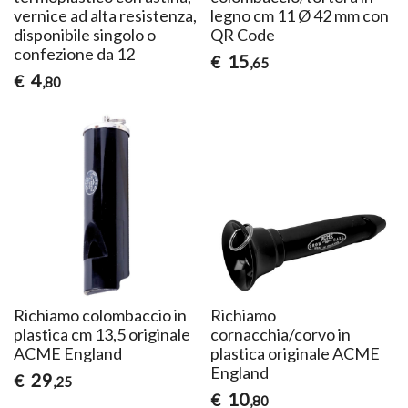
vernice ad alta resistenza,
legno cm 11 Ø 42 mm con
disponibile singolo o
QR Code
confezione da 12
15
€
,65
4
€
,80
Richiamo colombaccio in
Richiamo
plastica cm 13,5 originale
cornacchia/corvo in
ACME England
plastica originale ACME
England
29
€
,25
10
€
,80