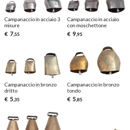
Campanaccio in acciaio 3
Campanaccio in acciaio
misure
con moschettone
7
9
€
€
,55
,95
Campanaccio in bronzo
Campanaccio in bronzo
dritto
tondo
5
5
€
€
,35
,85