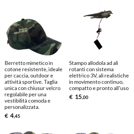
Berretto mimetico in
Stampo allodola ad ali
cotone resistente, ideale
rotanti con sistema
per caccia, outdoor e
elettrico 3V, ali realistiche
attività sportive. Taglia
in movimento continuo,
unica con chiusur velcro
compatto e pronto all’uso
regolabile per una
15
€
,00
vestibilità comoda e
personalizzata.
4
€
,45