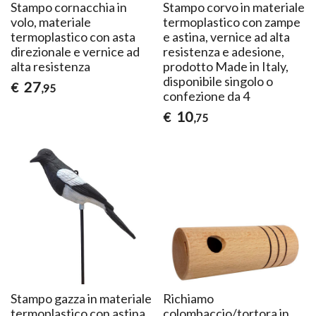
Stampo cornacchia in
Stampo corvo in materiale
volo, materiale
termoplastico con zampe
termoplastico con asta
e astina, vernice ad alta
direzionale e vernice ad
resistenza e adesione,
alta resistenza
prodotto Made in Italy,
disponibile singolo o
27
€
,95
confezione da 4
10
€
,75
Stampo gazza in materiale
Richiamo
termoplastico con astina,
colombaccio/tortora in