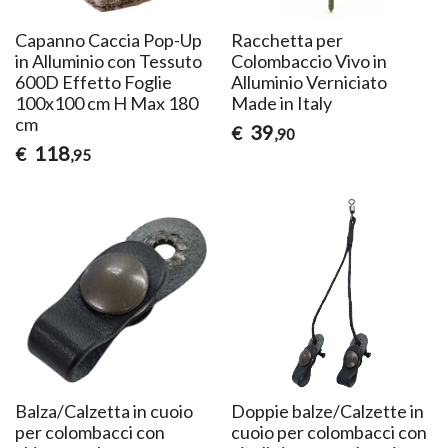
Capanno Caccia Pop-Up
Racchetta per
in Alluminio con Tessuto
Colombaccio Vivo in
600D Effetto Foglie
Alluminio Verniciato
100x100 cm H Max 180
Made in Italy
cm
39
€
,90
118
€
,95
Balza/Calzetta in cuoio
Doppie balze/Calzette in
per colombacci con
cuoio per colombacci con