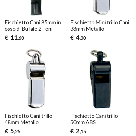
Fischietto Cani 85mm in
Fischietto Mini trillo Cani
osso di Bufalo 2 Toni
38mm Metallo
11
4
€
€
,60
,00
Fischietto Cani trillo
Fischietto Cani trillo
48mm Metallo
50mm ABS
5
2
€
€
,25
,15