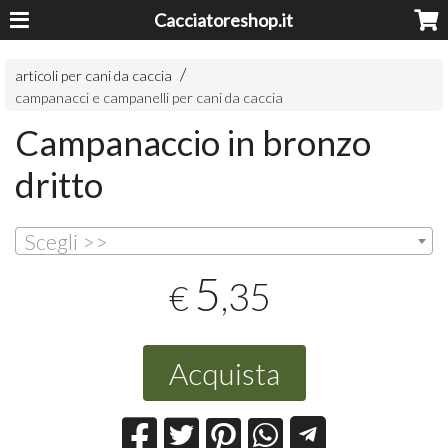
Cacciatoreshop.it
articoli per cani da caccia
campanacci e campanelli per cani da caccia
Campanaccio in bronzo
dritto
Scegli >>
5
,35
€
Acquista