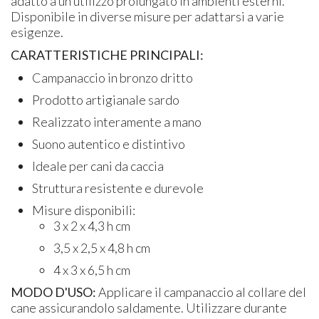
adatto a un utilizzo prolungato in ambienti esterni.
Disponibile in diverse misure per adattarsi a varie
esigenze.
CARATTERISTICHE PRINCIPALI:
Campanaccio in bronzo dritto
Prodotto artigianale sardo
Realizzato interamente a mano
Suono autentico e distintivo
Ideale per cani da caccia
Struttura resistente e durevole
Misure disponibili:
3 x 2 x 4,3 h cm
3,5 x 2,5 x 4,8 h cm
4 x 3 x 6,5 h cm
MODO D'USO:
Applicare il campanaccio al collare del
cane assicurandolo saldamente. Utilizzare durante