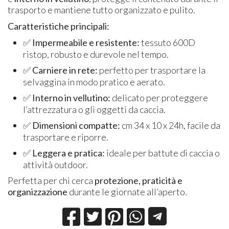
trasporto e mantiene tutto organizzato e pulito.
Caratteristiche principali:
✅
Impermeabile e resistente:
tessuto 600D
ristop, robusto e durevole nel tempo.
✅
Carniere in rete:
perfetto per trasportare la
selvaggina in modo pratico e aerato.
✅
Interno in vellutino:
delicato per proteggere
l’attrezzatura o gli oggetti da caccia.
✅
Dimensioni compatte:
cm 34 x 10 x 24h, facile da
trasportare e riporre.
✅
Leggera e pratica:
ideale per battute di caccia o
attività outdoor.
Perfetta per chi cerca
protezione, praticità e
organizzazione
durante le giornate all’aperto.