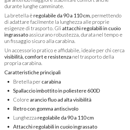
durante lunghe camminate.
La bretella è
regolabile da 90 a 110 cm
, permettendo
di adattare facilmente la lunghezza alle proprie
esigenze di trasporto. Gli
attacchi regolabili in cuoio
ingrassato
assicurano robustezza, durata nel tempo e
un fissaggio sicuro alla carabina.
Un accessorio pratico e affidabile, ideale per chi cerca
visibilità, comfort e resistenza
nel trasporto della
propria carabina.
Caratteristiche principali
Bretella per
carabina
Spallaccio imbottito in poliestere 600D
Colore
arancio fluo ad alta visibilità
Retro con gomma antiscivolo
Lunghezza
regolabile da 90 a 110 cm
Attacchi regolabili in cuoio ingrassato