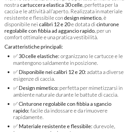
nostra
cartuccera elastica 30 celle
, perfetta per la
caccia e le attività all’aperto. Realizzata in materiale
resistente e flessibile con
design mimetico
, è
disponibile nei
calibri 12 e 20
e dotata di
cinturone
regolabile con fibbia ad aggancio rapido
, per un
comfort ottimale e una pratica vestibilità.
Caratteristiche principali:
✅
30 celle elastiche:
organizzano le cartucce e le
mantengono saldamente in posizione.
✅
Disponibile nei calibri 12 e 20:
adatta a diverse
esigenze di caccia.
✅
Design mimetico:
perfetta per mimetizzarsi in
ambiente naturale durante le battute di caccia.
✅
Cinturone regolabile con fibbia a sgancio
rapido:
facile da indossare e da rimuovere
rapidamente.
✅
Materiale resistente e flessibile:
durevole,