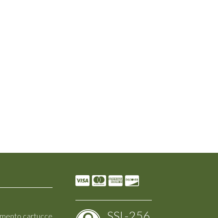
SSL-256
amento cartucce