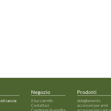
Negozio
Prodotti
coli caccia
Il tuo carrello
abbigliamento
Contattaci
accessori per armi
Condizioni di vendita
accessori per caric