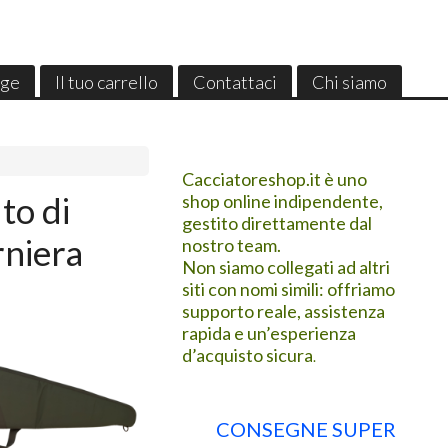
ge
Il tuo carrello
Contattaci
Chi siamo
Cacciatoreshop.it è uno
to di
shop online indipendente,
gestito direttamente dal
rniera
nostro team.
Non siamo collegati ad altri
siti con nomi simili: offriamo
supporto reale, assistenza
rapida e un’esperienza
d’acquisto sicura
.
CONSEGNE SUPER