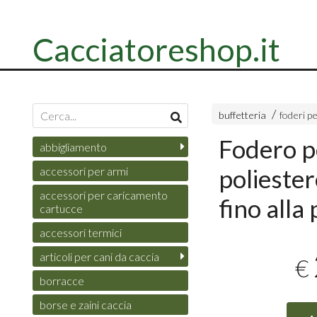
Cacciatoreshop.it
buffetteria
foderi p
Fodero pe
abbigliamento
poliester
accessori per armi
accessori per caricamento
fino alla
cartucce
accessori termici
articoli per cani da caccia
€
borracce
borse e zaini caccia