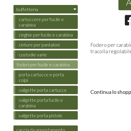
A
buffetteria
cartuccere per fucile e
carabina
cinghie per fucile e carabina
Fodero per carabin
cinture per pantaloni
tracolla regolabil
custodie varie
foderi per fucile e carabina
porta cartucce e porta
colpi
valigette porta cartucce
Continua lo shopp
valigette porta fucile e
carabina
valigette porta pistole
caccia da appostamento