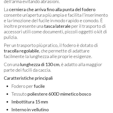
dell’arma evitando abrasioni.
La
cerniera che arriva fino alla punta del fodero
consente un’apertura più ampia e facilita l’inserimento
e la rimozione del fucile in modo rapido e comodo. È
inoltre presente una
tasca laterale
per il trasporto di
accessori utili come documenti, piccoli oggetti o kit di
pulizia.
Per un trasporto più pratico, il fodero è dotato di
tracolla regolabile
, che permette di adattare
facilmente la lunghezza alle proprie esigenze.
Con una
lunghezza di 130 cm
, è adatto alla maggior
parte dei fucili da caccia.
Caratteristiche principali
Fodero per
fucile
Tessuto
poliestere 600D mimetico bosco
Imbottitura 15 mm
Interno in vellutino