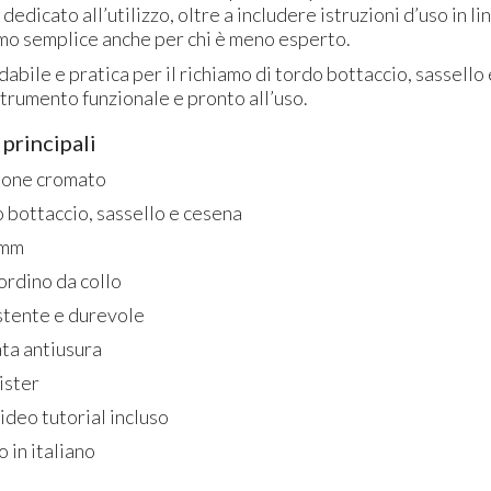
 dedicato all’utilizzo, oltre a includere istruzioni d’uso in li
amo semplice anche per chi è meno esperto.
dabile e pratica per il richiamo di tordo bottaccio, sassello
strumento funzionale e pronto all’uso.
 principali
tone cromato
o bottaccio, sassello e cesena
 mm
ordino da collo
istente e durevole
ata antiusura
ister
deo tutorial incluso
o in italiano