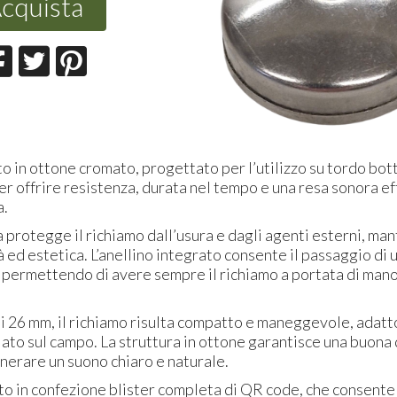
cquista
o in ottone cromato, progettato per l’utilizzo su tordo bott
r offrire resistenza, durata nel tempo e una resa sonora e
a.
a protegge il richiamo dall’usura e dagli agenti esterni, m
 ed estetica. L’anellino integrato consente il passaggio di 
, permettendo di avere sempre il richiamo a portata di man
 26 mm, il richiamo risulta compatto e maneggevole, adatto
to sul campo. La struttura in ottone garantisce una buona q
nerare un suono chiaro e naturale.
ito in confezione blister completa di QR code, che consente