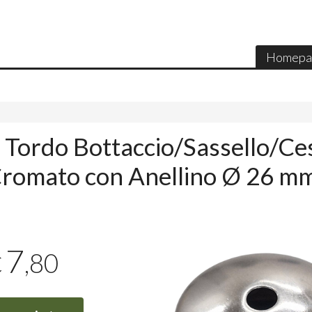
Homepa
 Tordo Bottaccio/Sassello/Ce
romato con Anellino Ø 26 m
7
,80
€