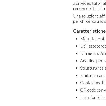
a un video tutorial
rendendo il richi
Una soluzione affi
per chi cerca uno 
Caratteristiche
Materiale: ot
Utilizzo: tord
Diametro: 26
Anellino per c
Struttura res
Finitura crom
Confezione bl
QR code con vi
Istruzioni d’us