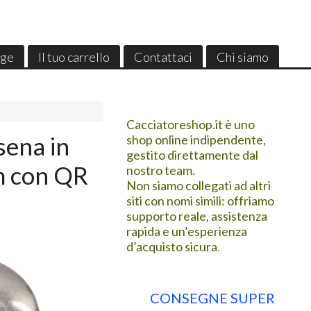
ge
Il tuo carrello
Contattaci
Chi siamo
Cacciatoreshop.it è uno
sena in
shop online indipendente,
gestito direttamente dal
m con QR
nostro team.
Non siamo collegati ad altri
siti con nomi simili: offriamo
supporto reale, assistenza
rapida e un’esperienza
d’acquisto sicura
.
CONSEGNE SUPER