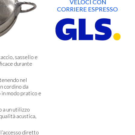
VELOCI CON
CORRIERE ESPRESSO
accio, sassello e
fficace durante
antenendo nel
un cordino da
o in modo pratico e
 a un utilizzo
ualità acustica,
 l’accesso diretto