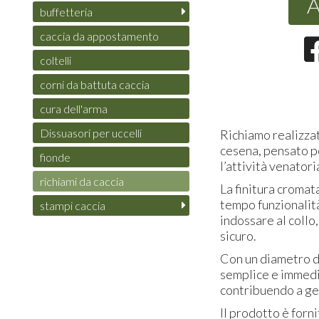
A
buffetteria
caccia da appostamento
coltelli
corni da battuta caccia
cura dell'arma
Dissuasori per uccelli
Richiamo realizzat
cesena, pensato pe
fionde
l’attività venatori
richiami da caccia
La finitura cromat
tempo funzionalità
stampi caccia
indossare al collo
sicuro.
Con un diametro di
semplice e immedia
contribuendo a ge
Il prodotto è forn