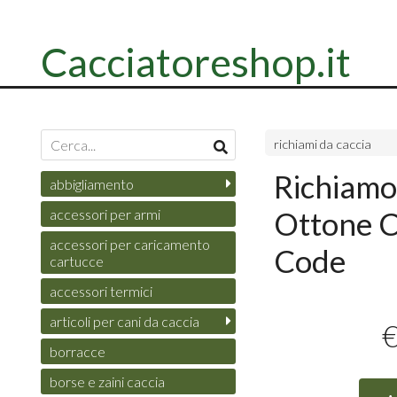
Cacciatoreshop.it
richiami da caccia
Richiamo
abbigliamento
Ottone C
accessori per armi
accessori per caricamento
Code
cartucce
accessori termici
articoli per cani da caccia
borracce
borse e zaini caccia