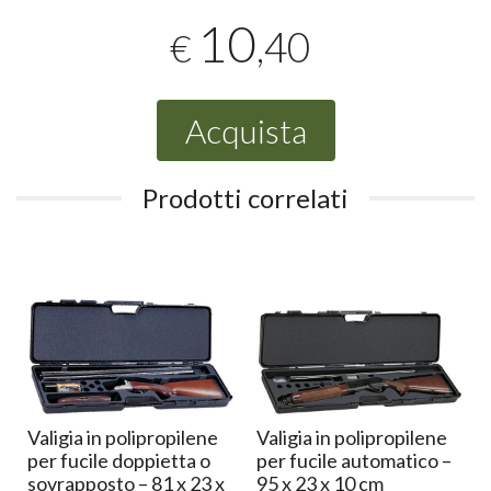
10
,40
€
Acquista
Prodotti correlati
Valigia in polipropilene
Valigia in polipropilene
per fucile doppietta o
per fucile automatico –
sovrapposto – 81 x 23 x
95 x 23 x 10 cm