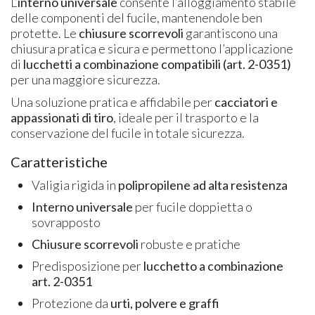
L’
interno universale
consente l’alloggiamento stabile
delle componenti del fucile, mantenendole ben
protette. Le
chiusure scorrevoli
garantiscono una
chiusura pratica e sicura e permettono l’applicazione
di
lucchetti a combinazione compatibili (art. 2-0351)
per una maggiore sicurezza.
Una soluzione pratica e affidabile per
cacciatori e
appassionati di tiro
, ideale per il trasporto e la
conservazione del fucile in totale sicurezza.
Caratteristiche
Valigia rigida in
polipropilene ad alta resistenza
Interno universale
per fucile doppietta o
sovrapposto
Chiusure scorrevoli
robuste e pratiche
Predisposizione per
lucchetto a combinazione
art. 2-0351
Protezione da
urti, polvere e graffi